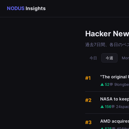
NODUS
Insights
Hacker Ne
過去7日間、各日のベ
今日
今週
Mon
"The original 
#1
▲ 52
💬 9
longbe
NASA to keep 
#2
▲ 156
💬 24
spa
AMD acquires 
#3
▲ 525
💬 404
th