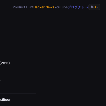
Product Hunt
Hacker News
YouTube
プロダクト →
🌐
JA
▾
 (2011)
r
silicon