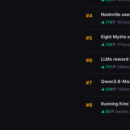
Nashville use
#4
▲ 178
💬 187
cos
Eight Myths 
#5
▲ 158
💬 101
que
LLMs reward 
#6
▲ 701
💬 288
se
Qwen3.8-Max:
#7
▲ 338
💬 125
qwe
Running Kimi
#8
▲ 60
💬 0
wafer.