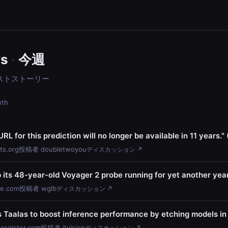
ws
·
今週
ストストーリー
th
URL for this prediction will no longer be available in 11 years."
ts.org
投稿者 doubletwoyou
ディスカッション ↗
its 48-year-old Voyager 2 probe running for yet another yea
ce.com
投稿者 wglb
ディスカッション ↗
Taalas to boost inference performance by etching models in 
eregister.com
投稿者 itvision
ディスカッション ↗