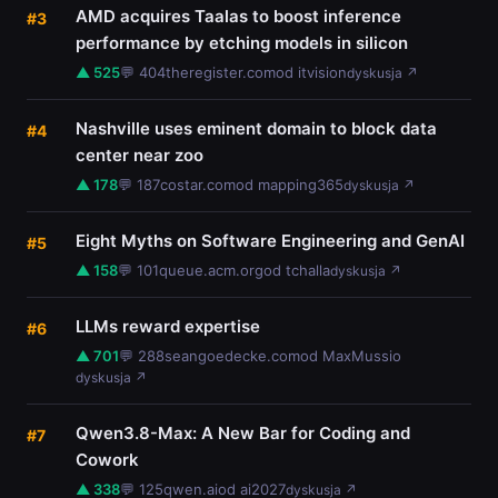
AMD acquires Taalas to boost inference
#3
performance by etching models in silicon
▲ 525
💬 404
theregister.com
od itvision
dyskusja ↗
Nashville uses eminent domain to block data
#4
center near zoo
▲ 178
💬 187
costar.com
od mapping365
dyskusja ↗
Eight Myths on Software Engineering and GenAI
#5
▲ 158
💬 101
queue.acm.org
od tchalla
dyskusja ↗
LLMs reward expertise
#6
▲ 701
💬 288
seangoedecke.com
od MaxMussio
dyskusja ↗
Qwen3.8-Max: A New Bar for Coding and
#7
Cowork
▲ 338
💬 125
qwen.ai
od ai2027
dyskusja ↗