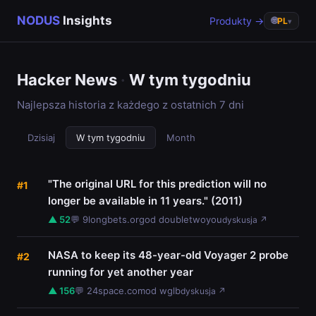
NODUS
Insights
Produkty →
🌐
PL
▾
Hacker News
·
W tym tygodniu
Najlepsza historia z każdego z ostatnich 7 dni
Dzisiaj
W tym tygodniu
Month
"The original URL for this prediction will no
#1
longer be available in 11 years." (2011)
▲ 52
💬 9
longbets.org
od doubletwoyou
dyskusja ↗
NASA to keep its 48-year-old Voyager 2 probe
#2
running for yet another year
▲ 156
💬 24
space.com
od wglb
dyskusja ↗