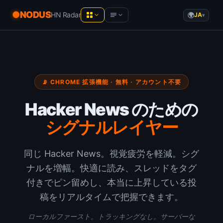
NODUS
HN Radar
JA
▾
NODUS AI
Product Hunt
— Live analytics
AIチャットを構造化された知識に
Hacker News
— Live analytics
📡 CHROME 拡張機能 · 無料 · アカウント不要
YT Radar
YouTube動画のランキングをリアルタイム
YouTube
— Live analytics
で
Hacker News のための
HN Radar
シグナルレイヤー
AI newsletters
より穏やかな Hacker News
PH Radar
Communities
同じ Hacker News。視覚疲労を軽減。シグ
Product Hunt を履歴付きで
ナルを増幅。快適に読み、スレッドをタグ
Recommended tools
Workspace
付きでピン留めし、本当に上昇している投
ブラウザでメモ・書類・ファイル
稿をリアルタイムで把握できます。
ローカルファースト。トラッキングなし。サーバーな