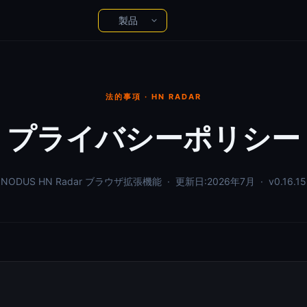
製品
YT Radar
製品
HN Radar
製品
NODUS AI
PH Radar
AIチャットを構造化された知識に
製品
法的事項 · HN RADAR
YT Radar
YouTube動画のランキングをリアルタイム
プライバシーポリシー
で
HN Radar
より穏やかな Hacker News
NODUS HN Radar ブラウザ拡張機能 · 更新日:2026年7月 · v0.16.15
PH Radar
Product Hunt を履歴付きで
Workspace
ブラウザでメモ・書類・ファイル