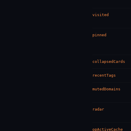
visited
pinned
collapsedCards
recentTags
mutedDomains
radar
opActiveCache