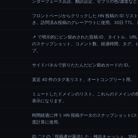
ンターフェース言語、翻訳設定、ゼブラの色/濃度など
フロントページからクリックした HN 投稿の ID リ
き。訪問済み投稿のグレーアウトに使用。30日 TTL
📌 で明示的にピン留めされた投稿:ID、タイトル、U
のスナップショット、コメント数、経過時間、タグ、
プ。
サイドパネルで折りたたんだピン留めカードの ID。
直近 40 件のタグ名リスト、オートコンプリート用。
ミュートしたドメインのリスト。これらのドメインの投稿は
表示になります。
時間経過に伴う HN 投稿データのスナップショット(
度計算に使用。
ID ごとの「投稿者が返信した」検出キャッシュ。10分 