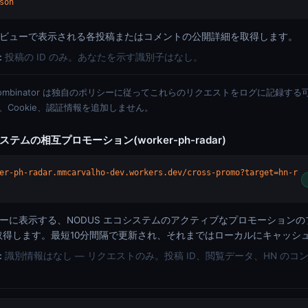
son
はプレビューで表示される各投稿またはコメントの公開詳細を取得します。
:
投稿の ID のみ。あなたを示す識別子はなし。
と Y Combinator は独自のポリシーに従ってこれらのリクエストをログに記録
Cookie、認証情報を追加しません。
システムの相互プロモーション(worker-ph-radar)
er-ph-radar.mmcarvalho-dev.workers.dev/cross-promo?target=hn-r
ーに表示する、NODUS エコシステムのアクティブなプロモーションのプ
告)を取得します。最短10分間隔で更新され、それまではローカルにキャッシ
:
識別情報はなし — リクエストのみ。投稿 ID、閲覧データ、HN のコ