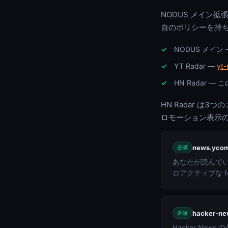
NODUS メイン拡張
自のポリシーを持ち
NODUS メイン
YT Radar —
yt-
HN Radar —
HN Radar は
ロモーション表示の
news.ycom
必須
あなたが読んでいる
ロアクティブな f
hacker-ne
必須
Hacker News 