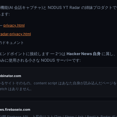
機能(AI 会話キャプチャ)と NODUS YT Radar の姉妹プロダク
ます:
 —
privacy.html
radar-privacy.html
 このドキュメント
3つのエンドポイントに接続します — 2つは
Hacker News 自身
に属し、
みに使用される小さな NODUS サーバーです:
binator.com
サイトそのもの。content script はあなた自身が読み込んだページ
etch はありません。
ws.firebaseio.com
の公開 Firebase API。上昇中リスト(Top / Show / Ask / Best)と Ra