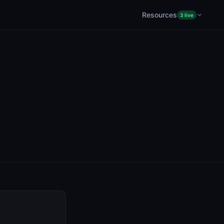
Resources
3 live
Product Hunt
— Live analytics
Hacker News
— Live analytics
YouTube
— Live analytics
AI newsletters
Communities
Recommended tools