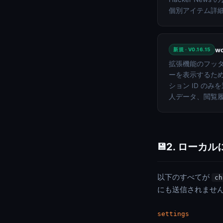
個別アイテム詳
wo
新規 · V0.16.15
拡張機能のフッター
ーを表示するた
ション ID の
人データ、閲覧履
2. ローカ
💾
以下のすべてが
ch
にも送信されませ
settings