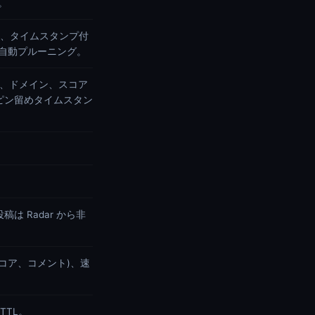
。
スト、タイムスタンプ付
、自動プルーニング。
RL、ドメイン、スコア
ピン留めタイムスタン
 Radar から非
スコア、コメント)、速
TTL。