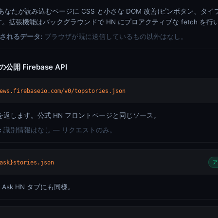
ript はあなたが読み込むページに CSS と小さな DOM 改善(ピンボタン、
。拡張機能はバックグラウンドで HN にプロアクティブな fetch を行
されるデータ:
ブラウザが既に送信しているもの以外はなし。
 の公開 Firebase API
ews.firebaseio.com/v0/topstories.json
列を返します。公式 HN フロントページと同じソース。
:
識別情報はなし — リクエストのみ。
ask}stories.json
ア
N、Ask HN タブにも同様。