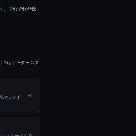
トです。それぞれが独
1つはフッターのプ
を改善します — プ
dar ダッシュボード用の