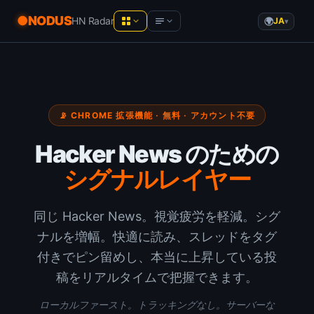
NODUS
HN Radar
JA
▾
NODUS AI
Product Hunt
— Live analytics
AIチャットを構造化された知識に
Hacker News
— Live analytics
📡 CHROME 拡張機能 · 無料 · アカウント不要
YT Radar
YouTube動画のランキングをリアルタイム
YouTube
— Live analytics
で
Hacker News のための
HN Radar
シグナルレイヤー
AI newsletters
より穏やかな Hacker News
PH Radar
Communities
同じ Hacker News。視覚疲労を軽減。シグ
Product Hunt を履歴付きで
ナルを増幅。快適に読み、スレッドをタグ
Recommended tools
Workspace
付きでピン留めし、本当に上昇している投
ブラウザでメモ・書類・ファイル
稿をリアルタイムで把握できます。
ローカルファースト。トラッキングなし。サーバーな