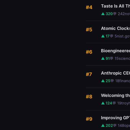
Taste Is All T
#4
▲ 320
💬 242
no
Atomic Clock
#5
▲ 17
💬 5
nist.go
Bioengineere
#6
▲ 91
💬 15
scien
Anthropic CE
#7
▲ 25
💬 18
finan
Welcoming th
#8
▲ 124
💬 19
troy
Improving GPT
#9
▲ 202
💬 148
op