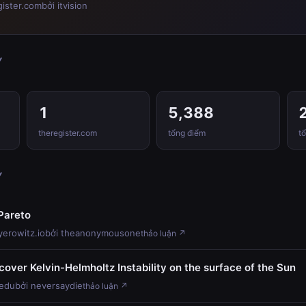
gister.com
bởi itvision
Y
1
5,388
theregister.com
tổng điểm
tổ
Y
Pareto
erowitz.io
bởi theanonymousone
thảo luận ↗
scover Kelvin-Helmholtz Instability on the surface of the Sun
.edu
bởi neversaydie
thảo luận ↗