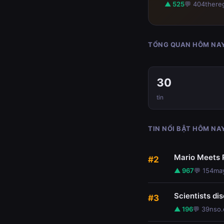
▲ 525
💬 404
there
TỔNG QUAN HÔM NA
30
tin
TIN NỔI BẬT HÔM NA
Mario Meets 
#2
▲ 967
💬 154
may
Scientists di
#3
▲ 196
💬 39
nso