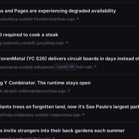
s and Pages are experiencing degraded availability
hubstatus.com
bởi Footkerchief
thảo luận ↗
ll required to cook a steak
g.sydorets.com
bởi yusyd
thảo luận ↗
ovenMetal (YC S26) delivers circuit boards in days instead 
venmetal.com
bởi willcarkner
Launch HN
thảo luận ↗
ing Y Combinator. The runtime stays open
dr.dev
bởi collinmanderson
thảo luận ↗
lants trees on forgotten land, now it's Sao Paulo's largest par
ofindia.indiatimes.com
bởi rmason
thảo luận ↗
 invite strangers into their back gardens each summer
com
bởi koolhead17
thảo luận ↗