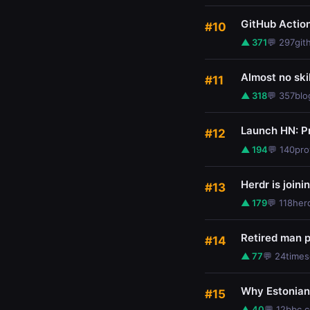
GitHub Action
#10
▲ 371
💬 297
git
Almost no ski
#11
▲ 318
💬 357
blo
Launch HN: Pr
#12
▲ 194
💬 140
pro
Herdr is join
#13
▲ 179
💬 118
her
Retired man p
#14
▲ 77
💬 24
times
Why Estonians
#15
▲ 40
💬 12
bbc.