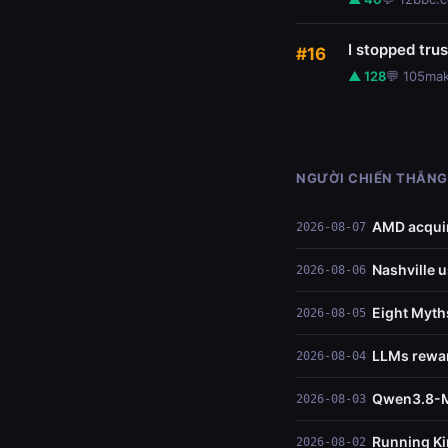
I stopped tru
#16
▲ 128
💬 105
mak
NGƯỜI CHIẾN THẮNG
AMD acquir
2026-08-07
Nashville 
2026-08-06
Eight Myth
2026-08-05
LLMs rewar
2026-08-04
Qwen3.8-M
2026-08-03
Running Ki
2026-08-02