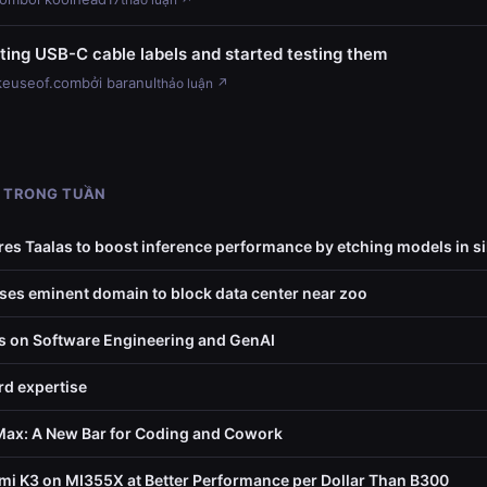
sting USB-C cable labels and started testing them
euseof.com
bởi baranul
thảo luận ↗
 TRONG TUẦN
es Taalas to boost inference performance by etching models in si
uses eminent domain to block data center near zoo
s on Software Engineering and GenAI
d expertise
ax: A New Bar for Coding and Cowork
mi K3 on MI355X at Better Performance per Dollar Than B300