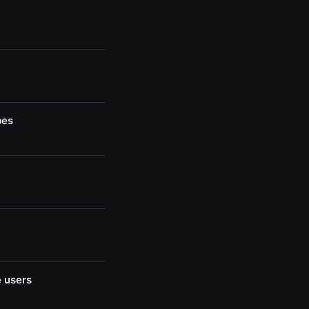
bes
e users