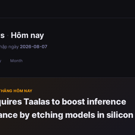
ws
·
Hôm nay
 thập ngày
2026-08-07
y
Month
 THẮNG HÔM NAY
ires Taalas to boost inference
nce by etching models in silicon