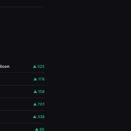
licon
▲ 525
▲ 178
▲ 158
▲ 701
▲ 338
▲ 60