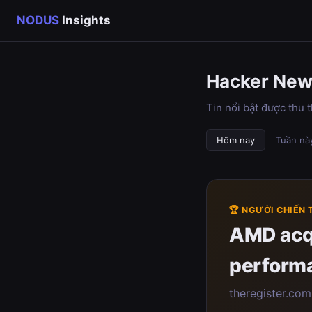
NODUS
Insights
Hacker Ne
Tin nổi bật được thu
Hôm nay
Tuần nà
🏆 NGƯỜI CHIẾN
AMD acqu
performa
theregister.com