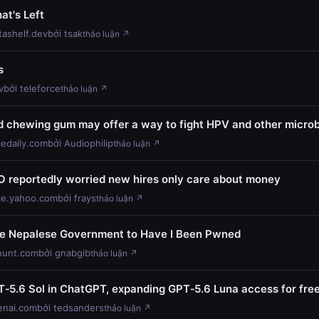
hat's Left
tashelf.dev
bởi tsak
thảo luận ↗
s
v
bởi teleforce
thảo luận ↗
d chewing gum may offer a way to fight HPV and other micro
cedaily.com
bởi Audiophilip
thảo luận ↗
O reportedly worried new hires only care about money
ce.yahoo.com
bởi frays
thảo luận ↗
e Nepalese Government to Have I Been Pwned
hunt.com
bởi gnabgib
thảo luận ↗
‑5.6 Sol in ChatGPT, expanding GPT‑5.6 Luna access for fre
enai.com
bởi tedsanders
thảo luận ↗