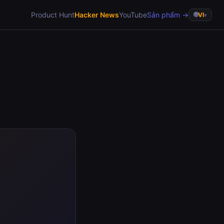
Product Hunt
Hacker News
YouTube
Sản phẩm →
🌐
VI
▾