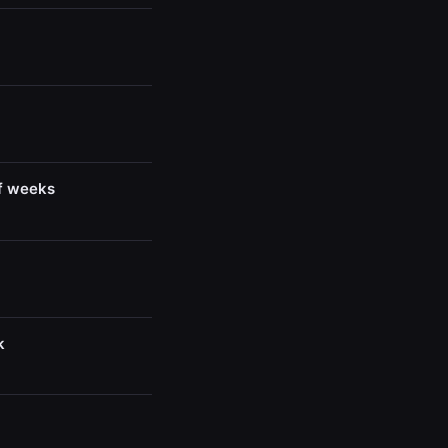
of weeks
k