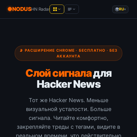
NODUS
HN Radar
RU
▾
NODUS AI
Product Hunt
— Live analytics
ИИ-чаты в структурированные знания
Hacker News
— Live analytics
📡 РАСШИРЕНИЕ CHROME · БЕСПЛАТНО · БЕЗ
YT Radar
АККАУНТА
Рейтинги видео YouTube в реальном
YouTube
— Live analytics
времени
Слой сигнала
для
HN Radar
AI newsletters
Более спокойный Hacker News
Hacker News
PH Radar
Communities
Product Hunt с историей
Тот же Hacker News. Меньше
Recommended tools
Workspace
визуальной усталости. Больше
Заметки, документы и файлы в
браузере
сигнала. Читайте комфортно,
закрепляйте треды с тегами, видите в
реальном времени, что действительно