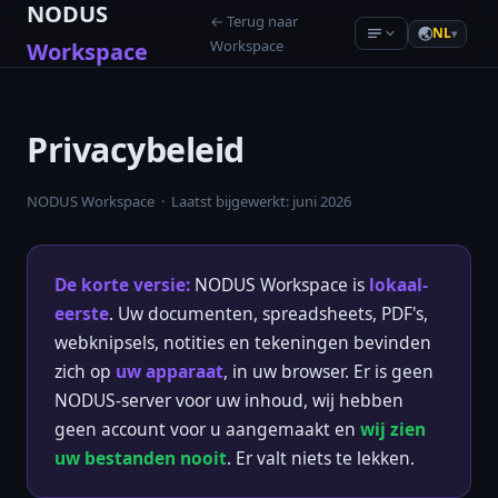
NODUS
← Terug naar
NL
▾
Workspace
Workspace
Product Hunt
— Live analytics
Privacybeleid
Hacker News
— Live analytics
NODUS Workspace · Laatst bijgewerkt: juni 2026
YouTube
— Live analytics
De korte versie:
NODUS Workspace is
lokaal-
AI newsletters
eerste
. Uw documenten, spreadsheets, PDF's,
Communities
webknipsels, notities en tekeningen bevinden
zich op
uw apparaat
, in uw browser. Er is geen
Recommended tools
NODUS-server voor uw inhoud, wij hebben
geen account voor u aangemaakt en
wij zien
uw bestanden nooit
. Er valt niets te lekken.