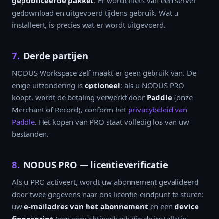
gepubliceerde pakket
. Er wordt niets van een server
gedownload en uitgevoerd tijdens gebruik. Wat u
installeert, is precies wat er wordt uitgevoerd.
7.
Derde partijen
NODUS Workspace zelf maakt er geen gebruik van. De
enige uitzondering is
optioneel
: als u NODUS PRO
koopt, wordt de betaling verwerkt door
Paddle
(onze
Merchant of Record), conform het
privacybeleid van
Paddle
. Het kopen van PRO staat volledig los van uw
bestanden.
8.
NODUS PRO — licentieverificatie
Als u PRO activeert, wordt uw abonnement gevalideerd
door twee gegevens naar ons licentie-eindpunt te sturen:
uw
e-mailadres van het abonnement
en een
device
fingerprint
(een eenrichtingshash die de installatie