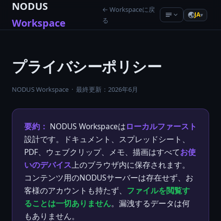
NODUS
← Workspaceに戻
JA
▾
る
Workspace
Product Hunt
— Live analytics
プライバシーポリシー
Hacker News
— Live analytics
NODUS Workspace · 最終更新：2026年6月
YouTube
— Live analytics
要約：
NODUS Workspaceは
ローカルファースト
AI newsletters
設計です。ドキュメント、スプレッドシート、
Communities
PDF、ウェブクリップ、メモ、描画はすべて
お使
いのデバイス
上のブラウザ内に保存されます。
Recommended tools
コンテンツ用のNODUSサーバーは存在せず、お
客様のアカウントも持たず、
ファイルを閲覧す
ることは一切ありません
。漏洩するデータは何
もありません。