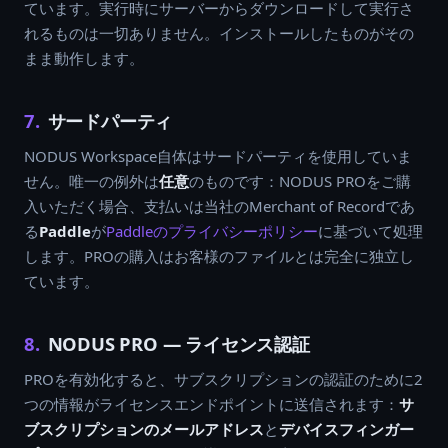
ています。実行時にサーバーからダウンロードして実行さ
れるものは一切ありません。インストールしたものがその
まま動作します。
7.
サードパーティ
NODUS Workspace自体はサードパーティを使用していま
せん。唯一の例外は
任意
のものです：NODUS PROをご購
入いただく場合、支払いは当社のMerchant of Recordであ
る
Paddle
が
Paddleのプライバシーポリシー
に基づいて処理
します。PROの購入はお客様のファイルとは完全に独立し
ています。
8.
NODUS PRO — ライセンス認証
PROを有効化すると、サブスクリプションの認証のために2
つの情報がライセンスエンドポイントに送信されます：
サ
ブスクリプションのメールアドレス
と
デバイスフィンガー