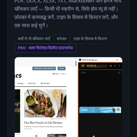
PDF, DOCX, XLSX, TXT, Markdown और इमेज सीधे
खींचकर लाएँ — किसी भी स्क्रीन से, सिर्फ होम व्यू से नहीं।
फ़ोल्डर में क्रमबद्ध करें, टाइप के हिसाब से फ़िल्टर करें, और
एक साथ कई चुनें।
कहीं से भी खींचकर लाएँ
फ़ोल्डर
टाइप के हिसाब से फ़िल्टर
PRO · बल्क सिलेक्ट/डिलीट/डाउनलोड