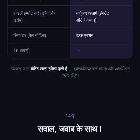
फ़ाइलें इम्पोर्ट करें (ड्रैग और
सक्रिय अलार्म (इंस्टेंट
ड्रॉप)
नोटिफिकेशन)
रिमाइंडर (बेल नोटिस)
बल्क एक्शन
16 भाषाएँ
—
गोल्डन रूल:
कंटेंट लाना हमेशा फ्री है
— एक्सपोर्ट/कन्वर्ट करना और ऑटोमेशन
PRO में हैं।
FAQ
सवाल, जवाब के साथ।