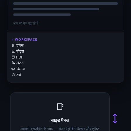
आप जो पेज पढ़ रहे हैं
◐ WORKSPACE
📄 डॉक्स
📊 शीट्स
📕 PDF
📝 नोट्स
✂️ क्लिप्स
🎨 ड्रॉ
📑
⟷
साइड पैनल
आपकी ब्राउज़िंग के साथ — पेज छोड़े बिना कैप्चर और एडिट