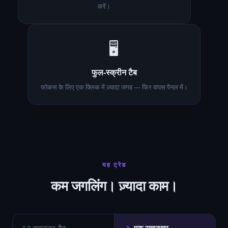
करें।
🖥️
फुल-स्क्रीन टैब
फोकस के लिए एक क्लिक में ज़्यादा जगह — फिर वापस पैनल में।
यह ट्रेड
कम जगलिंग। ज़्यादा काम।