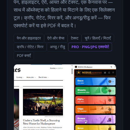
पेन, हाइलाइटर, ऐरो, आयत और टेक्स्ट, एक कैनवास पर —
साथ में ऑब्जेक्ट्स को हिलाने या मिटाने के लिए एक सिलेक्शन
टूल। क्रॉप, रोटेट, मिरर करें, और अनडू/रीडू करें — फिर
एक्सपोर्ट करें या इसे PDF में बदल दें।
पेन और हाइलाइटर
ऐरो और शेप्स
टेक्स्ट
चुनें / हिलाएँ / मिटाएँ
क्रॉप / रोटेट / मिरर
अनडू / रीडू
PRO · PNG/JPG एक्सपोर्ट
PDF बनाएँ