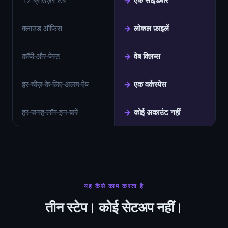
12 ब्राउज़र टैब
एक साइडबार
क्लाउड ऑफिस
लोकल फ़ाइलें
कॉपी और पेस्ट
वेब क्लिप्स
हर चीज़ के लिए अलग ऐप
एक वर्कस्पेस
हर जगह लॉग इन करें
कोई अकाउंट नहीं
यह कैसे काम करता है
तीन स्टेप। कोई सेटअप नहीं।