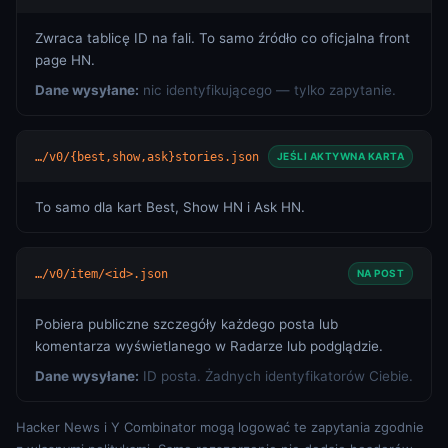
Zwraca tablicę ID na fali. To samo źródło co oficjalna front
page HN.
Dane wysyłane:
nic identyfikującego — tylko zapytanie.
…/v0/{best,show,ask}stories.json
JEŚLI AKTYWNA KARTA
To samo dla kart Best, Show HN i Ask HN.
…/v0/item/<id>.json
NA POST
Pobiera publiczne szczegóły każdego posta lub
komentarza wyświetlanego w Radarze lub podglądzie.
Dane wysyłane:
ID posta. Żadnych identyfikatorów Ciebie.
Hacker News i Y Combinator mogą logować te zapytania zgodnie