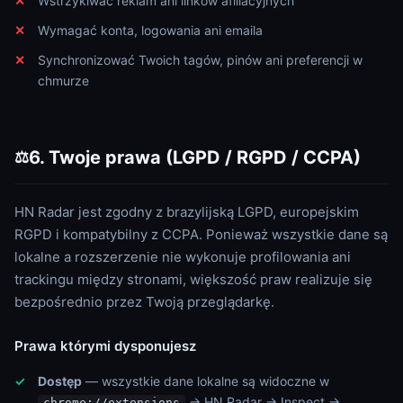
Wstrzykiwać reklam ani linków afiliacyjnych
Wymagać konta, logowania ani emaila
Synchronizować Twoich tagów, pinów ani preferencji w
chmurze
6. Twoje prawa (LGPD / RGPD / CCPA)
⚖️
HN Radar jest zgodny z brazylijską LGPD, europejskim
RGPD i kompatybilny z CCPA. Ponieważ wszystkie dane są
lokalne a rozszerzenie nie wykonuje profilowania ani
trackingu między stronami, większość praw realizuje się
bezpośrednio przez Twoją przeglądarkę.
Prawa którymi dysponujesz
Dostęp
— wszystkie dane lokalne są widoczne w
→ HN Radar → Inspect →
chrome://extensions