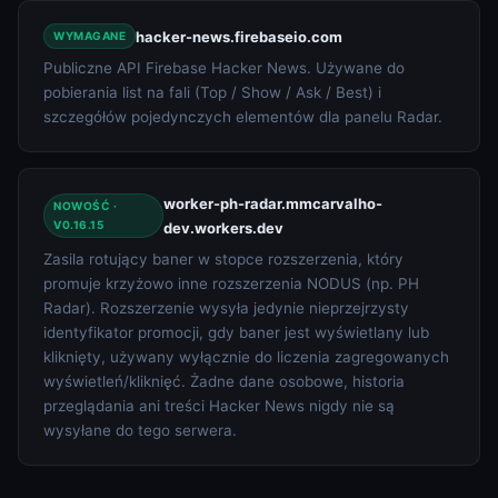
hacker-news.firebaseio.com
WYMAGANE
Publiczne API Firebase Hacker News. Używane do
pobierania list na fali (Top / Show / Ask / Best) i
szczegółów pojedynczych elementów dla panelu Radar.
worker-ph-radar.mmcarvalho-
NOWOŚĆ ·
V0.16.15
dev.workers.dev
Zasila rotujący baner w stopce rozszerzenia, który
promuje krzyżowo inne rozszerzenia NODUS (np. PH
Radar). Rozszerzenie wysyła jedynie nieprzejrzysty
identyfikator promocji, gdy baner jest wyświetlany lub
kliknięty, używany wyłącznie do liczenia zagregowanych
wyświetleń/kliknięć. Żadne dane osobowe, historia
przeglądania ani treści Hacker News nigdy nie są
wysyłane do tego serwera.