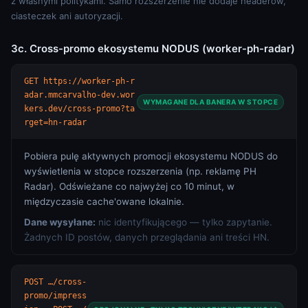
z własnymi politykami. Samo rozszerzenie nie dodaje headerów,
ciasteczek ani autoryzacji.
3c. Cross-promo ekosystemu NODUS (worker-ph-radar)
GET https://worker-ph-r
adar.mmcarvalho-dev.wor
WYMAGANE DLA BANERA W STOPCE
kers.dev/cross-promo?ta
rget=hn-radar
Pobiera pulę aktywnych promocji ekosystemu NODUS do
wyświetlenia w stopce rozszerzenia (np. reklamę PH
Radar). Odświeżane co najwyżej co 10 minut, w
międzyczasie cache'owane lokalnie.
Dane wysyłane:
nic identyfikującego — tylko zapytanie.
Żadnych ID postów, danych przeglądania ani treści HN.
POST …/cross-
promo/impress