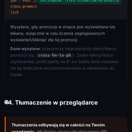
ion · POST …/
OPCJONALNE · TYLKO TECHNICZNE/INTERAKCJA
cross-promo/c
lick
Wysyłane, gdy promocja w stopce jest wyświetlana lub
klikana, wyłącznie w celu liczenia zagregowanych
wyświetleń/kliknięć dla tej promocji.
Dane wysyłane:
pojedynczy nieprzejrzysty identyfikator
promocji (np.
). Żaden identyfikator
cross-hn-to-ph
użytkownika, profil oparty na IP ani żadne dane osobowe
nie są dołączane ani przechowywane w odniesieniu do
Ciebie.
4. Tłumaczenie w przeglądarce
🌐
Tłumaczenia odbywają się w całości na Twoim
urządzeniu.
HN Radar używa wbudowanego API