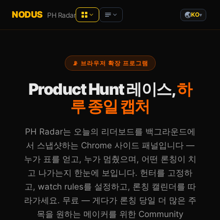
NODUS
PH Radar
KO
▾
NODUS AI
Product Hunt
— Live analytics
📡 브라우저 확장 프로그램
AI 대화를 구조화된 지식으로
Hacker News
— Live analytics
YT Radar
Product Hunt 레이스,
하
YouTube 영상 순위를 실시간으로
YouTube
— Live analytics
루 종일 캡처
HN Radar
더 차분한 Hacker News
AI newsletters
PH Radar는 오늘의 리더보드를 백그라운드에
PH Radar
서 스냅샷하는 Chrome 사이드 패널입니다 —
기록과 함께 보는 Product Hunt
Communities
누가 표를 얻고, 누가 멈췄으며, 어떤 론칭이 치
Workspace
Recommended tools
브라우저에서 메모·문서·파일
고 나가는지 한눈에 보입니다. 헌터를 고정하
고, watch rules를 설정하고, 론칭 캘린더를 따
라가세요. 무료 — 게다가 론칭 당일 더 많은 주
목을 원하는 메이커를 위한 Community