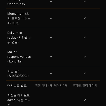
✓
✓
Opportunity
Momentum (초
기 트랙션 · 나 vs
✓
✓
±2 이웃)
Daily-race
replay (시간별 순
✓
✓
위 변동)
Maker
responsiveness
✓
✓
· Long Tail
기간 필터
✓
✓
(7/14/30/90일)
대시보드 빌드
위젯 최대 4개, 페이지 1개
무제한, 멀티 페이지
저장된 대시보드
&amp; 맞춤 프리
—
✓
셋