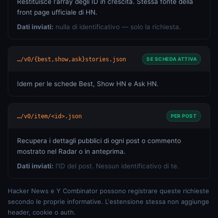
Restituisce l'array degli ID in crescita. Stessa fonte della
front page ufficiale di HN.
Dati inviati:
nulla di identificativo — solo la richiesta.
…/v0/{best,show,ask}stories.json
SE SCHEDA ATTIVA
Idem per le schede Best, Show HN e Ask HN.
…/v0/item/<id>.json
PER POST
Recupera i dettagli pubblici di ogni post o commento
mostrato nel Radar o in anteprima.
Dati inviati:
l'ID del post. Nessun identificativo di te.
Hacker News e Y Combinator possono registrare queste richieste
secondo le proprie informative. L'estensione stessa non aggiunge
header, cookie o auth.