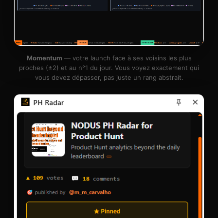
Momentum
— votre launch face à ses voisins les plus
proches (±2) et au n°1 du jour. Vous voyez exactement qui
vous devez dépasser, pas juste un rang abstrait.