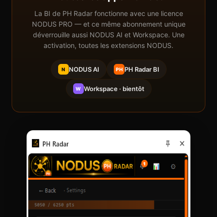
La BI de PH Radar fonctionne avec une licence
NODUS PRO — et ce même abonnement unique
déverrouille aussi NODUS AI et Workspace. Une
activation, toutes les extensions NODUS.
NODUS AI
PH Radar BI
N
PH
Workspace · bientôt
W