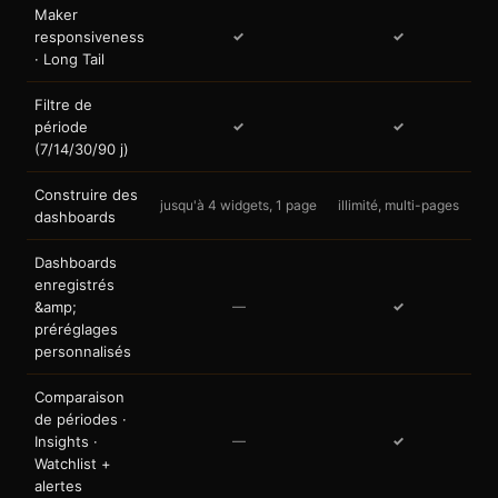
Maker
responsiveness
✓
✓
· Long Tail
Filtre de
période
✓
✓
(7/14/30/90 j)
Construire des
jusqu'à 4 widgets, 1 page
illimité, multi-pages
dashboards
Dashboards
enregistrés
&amp;
—
✓
préréglages
personnalisés
Comparaison
de périodes ·
Insights ·
—
✓
Watchlist +
alertes