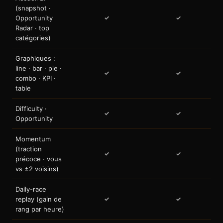
(snapshot ·
Opportunity
✓
✓
Radar · top
catégories)
Graphiques :
line · bar · pie ·
✓
✓
combo · KPI ·
table
Difficulty ·
✓
✓
Opportunity
Momentum
(traction
✓
✓
précoce · vous
vs ±2 voisins)
Daily-race
replay (gain de
✓
✓
rang par heure)