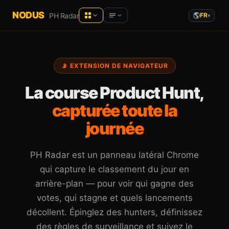
NODUS
PH Radar
FR
▾
NODUS AI
Product Hunt
— Live analytics
📡 EXTENSION DE NAVIGATEUR
Vos discussions IA en savoir structuré
Hacker News
— Live analytics
YT Radar
La course Product Hunt,
Classement des vidéos YouTube, en
YouTube
— Live analytics
direct
capturée toute la
HN Radar
journée
AI newsletters
Un Hacker News plus calme
PH Radar
Communities
PH Radar est un panneau latéral Chrome
Product Hunt, avec historique
qui capture le classement du jour en
Recommended tools
Workspace
arrière-plan — pour voir qui gagne des
Notes, documents et fichiers dans le
navigateur
votes, qui stagne et quels lancements
décollent. Épinglez des hunters, définissez
des règles de surveillance et suivez le