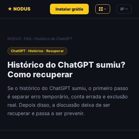
★ NODUS
Instalar grátis
NODUS AI
NODUS
›
FAQ
› Histórico do ChatGPT
Conversas de IA em conhecimento
Product Hunt
— Análises ao vivo
estruturado
ChatGPT · Histórico · Recuperar
Hacker News
— Análises ao vivo
YT Radar
Histórico do ChatGPT sumiu?
Ranking de vídeos do YouTube, ao vivo
YouTube
— Análises ao vivo
Como recuperar
HN Radar
Um Hacker News mais tranquilo
Newsletters de IA
Se o histórico do ChatGPT sumiu, o primeiro passo
PH Radar
é separar erro temporário, conta errada e exclusão
Comunidades
Product Hunt, com histórico
real. Depois disso, a discussão deixa de ser
Workspace
Ferramentas recomendadas
recuperar e passa a ser prevenir.
Notas, documentos e arquivos no
navegador