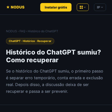
★ NODUS
Instalar grátis
NODUS AI
NODUS
›
FAQ
› Histórico do ChatGPT
Conversas de IA em conhecimento
Product Hunt
— Análises ao vivo
estruturado
ChatGPT · Histórico · Recuperar
Hacker News
— Análises ao vivo
YT Radar
Histórico do ChatGPT sumiu?
Ranking de vídeos do YouTube, ao vivo
YouTube
— Análises ao vivo
Como recuperar
HN Radar
Um Hacker News mais tranquilo
Newsletters de IA
Se o histórico do ChatGPT sumiu, o primeiro passo
PH Radar
é separar erro temporário, conta errada e exclusão
Comunidades
Product Hunt, com histórico
real. Depois disso, a discussão deixa de ser
Workspace
Ferramentas recomendadas
recuperar e passa a ser prevenir.
Notas, documentos e arquivos no
navegador