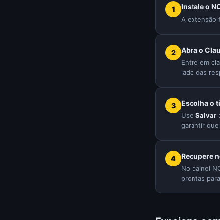
Instale o 
A extensão 
Abra o Cla
Entre em cl
lado das res
Escolha o t
Use
Salvar
q
garantir que
Recupere n
No painel NO
prontas para