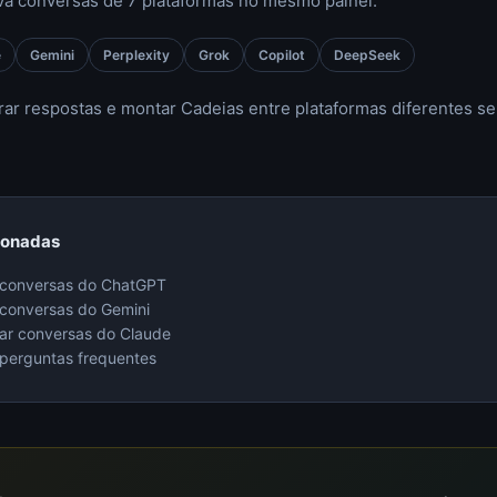
a conversas de 7 plataformas no mesmo painel:
e
Gemini
Perplexity
Grok
Copilot
DeepSeek
arar respostas e montar Cadeias entre plataformas diferentes s
ionadas
 conversas do ChatGPT
conversas do Gemini
r conversas do Claude
 perguntas frequentes