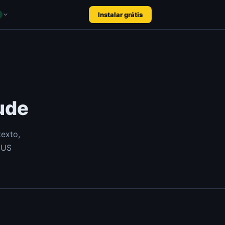
Instalar grátis
ude
texto,
DUS