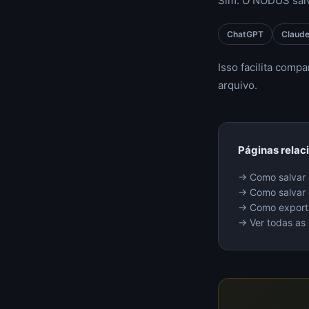
Sim. O NODUS salv
ChatGPT
Claud
Isso facilita comp
arquivo.
Páginas relac
→ Como salvar
→ Como salvar 
→ Como exporta
→ Ver todas as