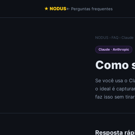
★ NODUS
← Perguntas frequentes
NODUS AI
NODUS
›
FAQ
› Claude
Conversas d
estruturado
Claude · Anthropic
YT Radar
Ranking de v
Como s
HN Radar
Um Hacker N
Se você usa o Cl
PH Radar
o ideal é captu
Product Hunt
faz isso sem tira
Workspac
Notas, docu
navegador
Resposta ráp