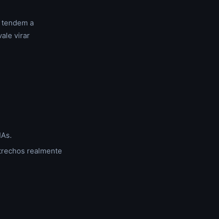
s tendem a
ale virar
IAs.
 trechos realmente