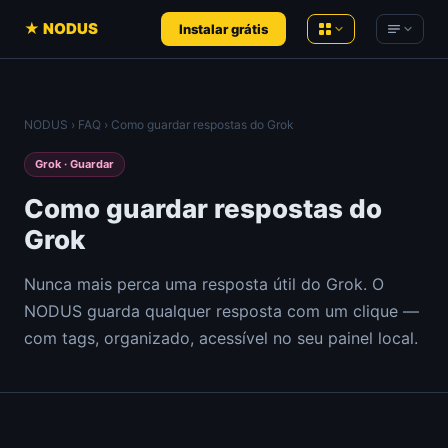
★ NODUS
Instalar grátis
NODUS AI
NODUS
›
FAQ
› Como guardar respostas do Grok
Conversas de IA em conhecimento
Product Hunt
— Análises ao vivo
estruturado
Grok · Guardar
Hacker News
— Análises ao vivo
YT Radar
Como guardar respostas do
Ranking de vídeos do YouTube, ao vivo
YouTube
— Análises ao vivo
Grok
HN Radar
Um Hacker News mais tranquilo
Newsletters de IA
Nunca mais perca uma resposta útil do Grok. O
PH Radar
NODUS guarda qualquer resposta com um clique —
Comunidades
Product Hunt, com histórico
com tags, organizado, acessível no seu painel local.
Workspace
Ferramentas recomendadas
Notas, documentos e arquivos no
navegador