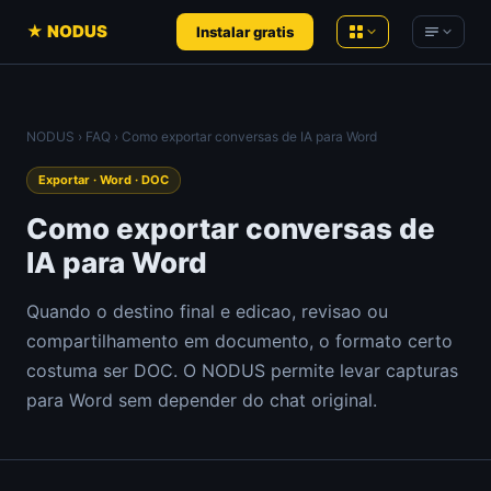
★ NODUS
Instalar gratis
NODUS AI
NODUS
›
FAQ
› Como exportar conversas de IA para Word
Conversas de IA em conhecimento
Product Hunt
— Análises ao vivo
estruturado
Exportar · Word · DOC
Hacker News
— Análises ao vivo
YT Radar
Como exportar conversas de
Ranking de vídeos do YouTube, ao vivo
YouTube
— Análises ao vivo
IA para Word
HN Radar
Um Hacker News mais tranquilo
Newsletters de IA
Quando o destino final e edicao, revisao ou
PH Radar
compartilhamento em documento, o formato certo
Comunidades
Product Hunt, com histórico
costuma ser DOC. O NODUS permite levar capturas
Workspace
Ferramentas recomendadas
para Word sem depender do chat original.
Notas, documentos e arquivos no
navegador