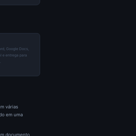
rd, Google Docs,
al e entrega para
.
em várias
udo em uma
r um documento