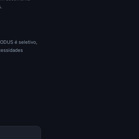
.
NODUS é seletivo,
ecessidades