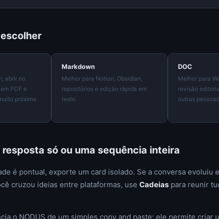
 escolher
Markdown
DOC
, abrir no
Melhor para Notion, Obsidian,
Melhor para Wo
r em PDF e
repositórios e edição rápida em
revisão editori
muito próxima
texto.
outras pessoas
 resposta só ou uma sequência inteira
de é pontual, exporte um card isolado. Se a conversa evoluiu 
cê cruzou ideias entre plataformas, use
Cadeias
para reunir t
ncia o NODUS de um simples copy and paste: ele permite cria