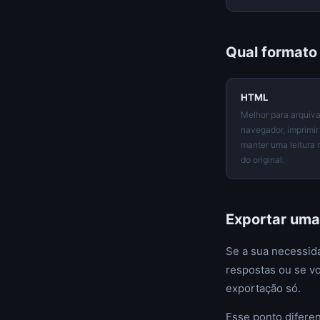
Qual formato
HTML
Melhor para arquivar
navegador, imprimi
manter uma leitura 
do original.
Exportar uma
Se a sua necessida
respostas ou se vo
exportação só.
Esse ponto difere