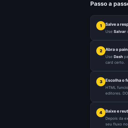
Passo a pass
Salve a res
Use
Salvar
Abra o pain
Use
Dash
pa
card certo.
Escolha o f
HTML funcio
editores. DO
Baixe e reu
Depois da ex
seu fluxo no