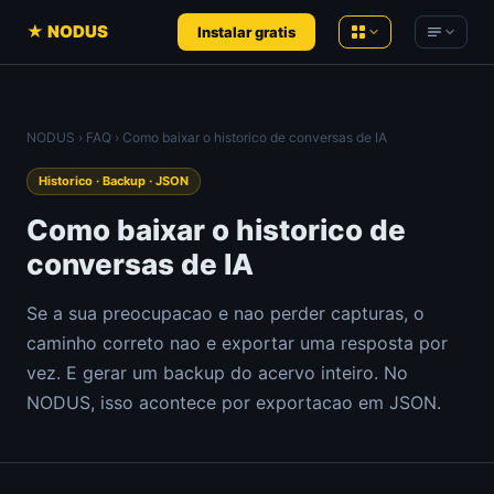
★ NODUS
Instalar gratis
NODUS AI
NODUS
›
FAQ
› Como baixar o historico de conversas de IA
Conversas de IA em conhecimento
Product Hunt
— Análises ao vivo
estruturado
Historico · Backup · JSON
Hacker News
— Análises ao vivo
YT Radar
Como baixar o historico de
Ranking de vídeos do YouTube, ao vivo
YouTube
— Análises ao vivo
conversas de IA
HN Radar
Um Hacker News mais tranquilo
Newsletters de IA
Se a sua preocupacao e nao perder capturas, o
PH Radar
caminho correto nao e exportar uma resposta por
Comunidades
Product Hunt, com histórico
vez. E gerar um backup do acervo inteiro. No
Workspace
Ferramentas recomendadas
NODUS, isso acontece por exportacao em JSON.
Notas, documentos e arquivos no
navegador